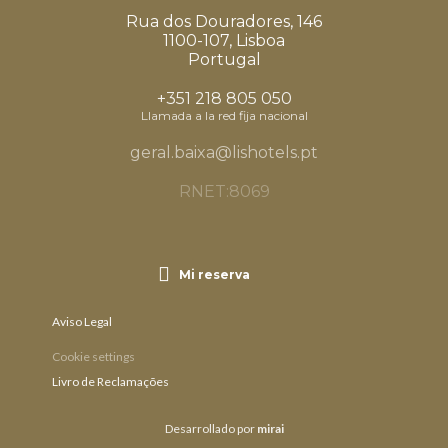
Rua dos Douradores, 146
1100-107, Lisboa
Portugal
+351 218 805 050
Llamada a la red fija nacional
geral.baixa@lishotels.pt
RNET:8069
Mi reserva
Aviso Legal
Cookie settings
Livro de Reclamações
Desarrollado por
mirai